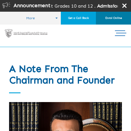
Announcement
ades except Grades 10 and 12 .
Admission is subject to SPE
More
Get a Call Back
Enrol Online
HOME
FOR PARENTS
A NOTE FROM THE CHAIRMAN AND FOUNDER
A Note From The
Chairman and Founder