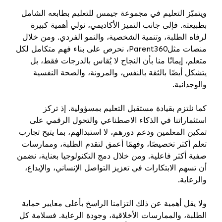
ويتميّز التعليم في مجموعة جيمس للتعليم بطابعه الشامل
بطبيعته. فإلى جانب التميز الأكاديمي، نولي أهمية كبيرة
لرفاه الطلبة، وتنمية الشخصية، والنمو الفردي. ومن خلال
، نحرص على بناء فهم متكامل لكل
Parent360
منصات مثل
متعلم، إيمانًا منا بأن النجاح لا يُقاس بالدرجات فقط، بل
يتشكل أيضًا بالثقة بالنفس، والمرونة، والصحة النفسية
والوجدانية.
كما نلتزم بقيادة مستقبل التعليم بمسؤولية. إذ تركز
استثماراتنا في الذكاء الاصطناعي والتحول الرقمي على
تمكين المعلمين ودعم دورهم، لا استبدالهم، بما يتيح تجارب
تعلم أكثر تخصيصًا، وفهمًا أعمق لتقدم الطلبة، وممارسات
صفية أكثر فاعلية. ومن خلال دمج التكنولوجيا بعناية، نضمن
أن تسهم الابتكارات في تعزيز التواصل الإنساني، والإبداع،
والرعاية.
ولا يقل أهمية عن ذلك التزامنا الراسخ بأعلى معايير حماية
الطلبة، والممارسات الأخلاقية، وجودة الرعاية. فسلامة كل